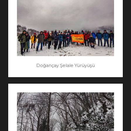
Doğançay Şelale Yürüyüşü