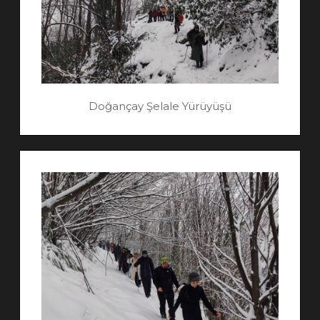
Doğançay Şelale Yürüyüşü