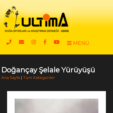
MENÜ
Doğançay Şelale Yürüyüşü
Ana Sayfa
|
Tüm Kategoriler