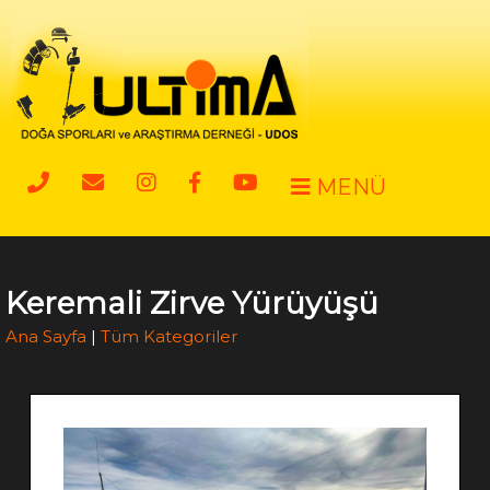
MENÜ
Keremali Zirve Yürüyüşü
Ana Sayfa
|
Tüm Kategoriler