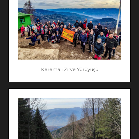
Keremali Zirve Yürüyüşü