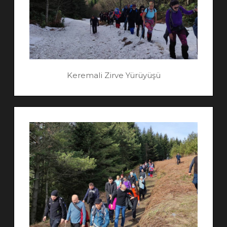
Keremali Zirve Yürüyüşü